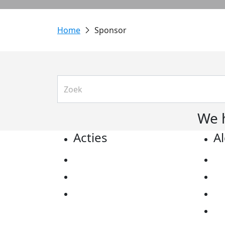
Sponsor
We 
Acties
A
Actiematerialen
Pr
Evenementen
Co
Kom in actie
Al
Ov