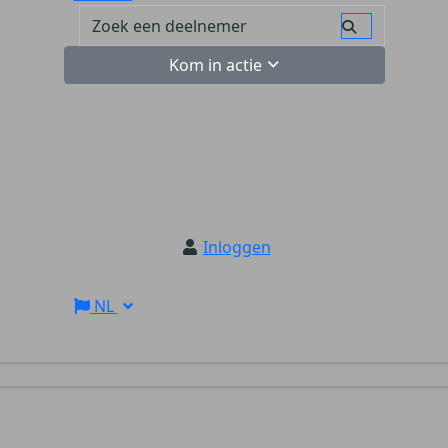
Kom in actie
Inloggen
NL