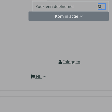
Kom in actie
Inloggen
NL