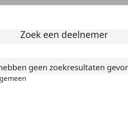
Zoek een deelnemer
hebben geen zoekresultaten gevo
lgemeen
ivacyverklaring
okie instellingen
gemene voorwaarden
er KWF Kankerbestrijding