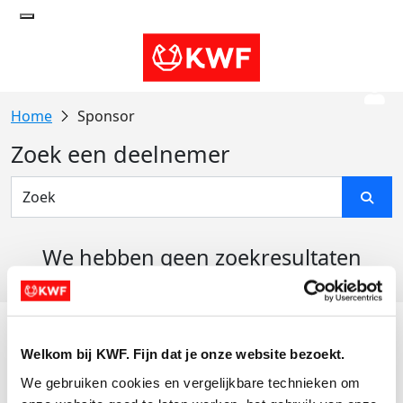
Sponsor
Zoek een deelnemer
We hebben geen zoekresultaten
gevonden
Acties
Welkom bij KWF. Fijn dat je onze website bezoekt.
Actiematerialen
We gebruiken cookies en vergelijkbare technieken om 
Evenementen