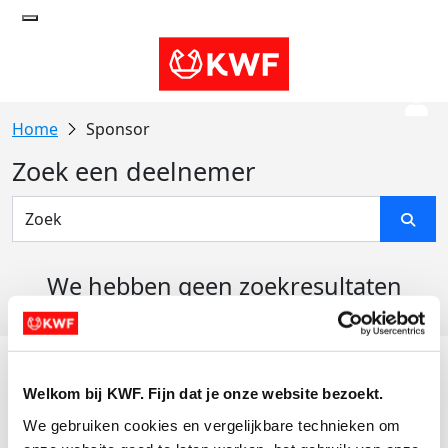
Sponsor
Zoek een deelnemer
We hebben geen zoekresultaten
gevonden
Acties
Welkom bij KWF. Fijn dat je onze website bezoekt.
Actiematerialen
We gebruiken cookies en vergelijkbare technieken om 
Evenementen