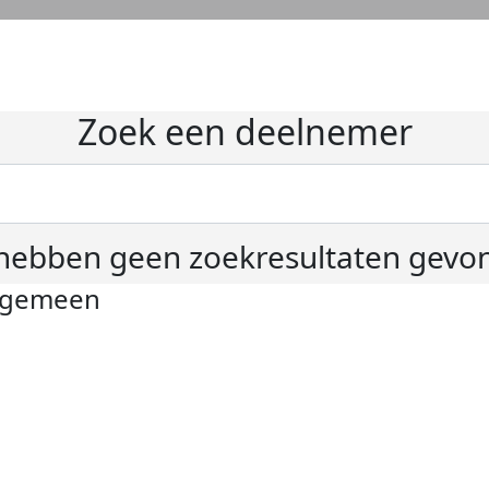
Zoek een deelnemer
hebben geen zoekresultaten gevo
lgemeen
ivacyverklaring
okie instellingen
gemene voorwaarden
er KWF Kankerbestrijding