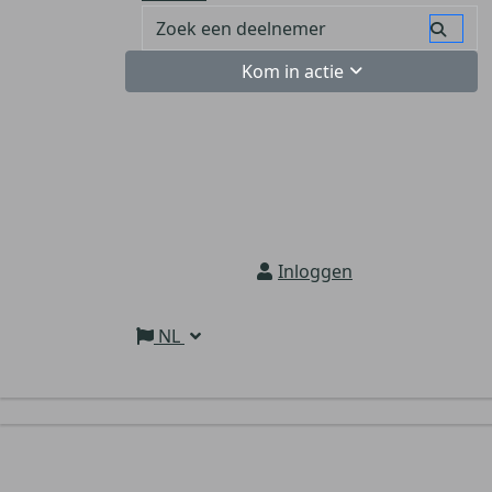
Kom in actie
Inloggen
NL