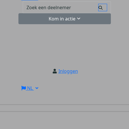
Kom in actie
Inloggen
NL