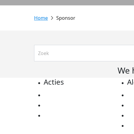
Sponsor
We 
Acties
A
Actiematerialen
Pr
Evenementen
Co
Kom in actie
Al
Ov