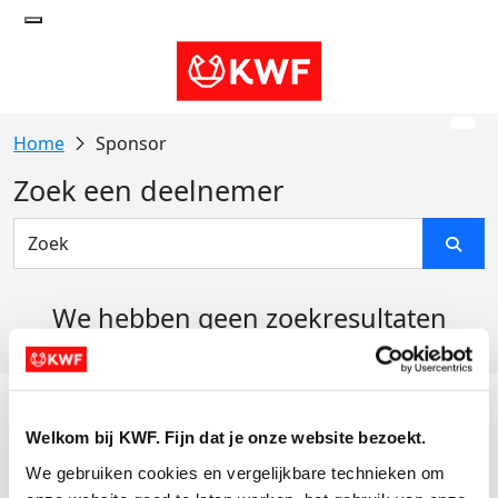
Sponsor
Zoek een deelnemer
We hebben geen zoekresultaten
gevonden
Acties
Welkom bij KWF. Fijn dat je onze website bezoekt.
Actiematerialen
We gebruiken cookies en vergelijkbare technieken om 
Evenementen