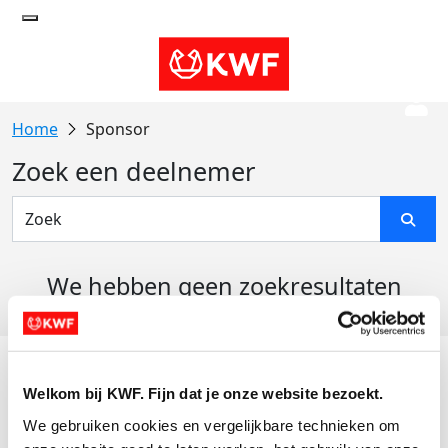
Sponsor
Zoek een deelnemer
We hebben geen zoekresultaten
gevonden
Acties
Welkom bij KWF. Fijn dat je onze website bezoekt.
Actiematerialen
We gebruiken cookies en vergelijkbare technieken om 
Evenementen