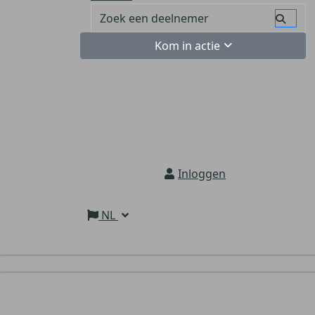
Kom in actie
Inloggen
NL