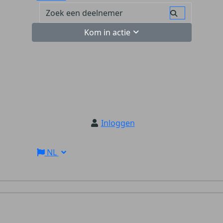
Kom in actie
Inloggen
NL