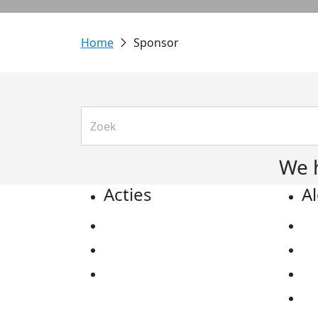
Sponsor
We 
Acties
A
Actiematerialen
Pr
Evenementen
Co
Kom in actie
Al
Ov