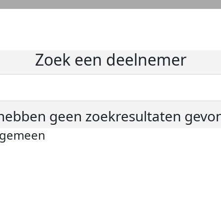
Zoek een deelnemer
hebben geen zoekresultaten gevo
lgemeen
ivacyverklaring
okie instellingen
gemene voorwaarden
er KWF Kankerbestrijding