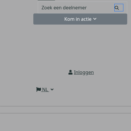
Kom in actie
Inloggen
NL