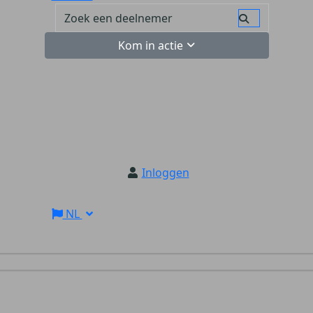
Kom in actie
Inloggen
NL