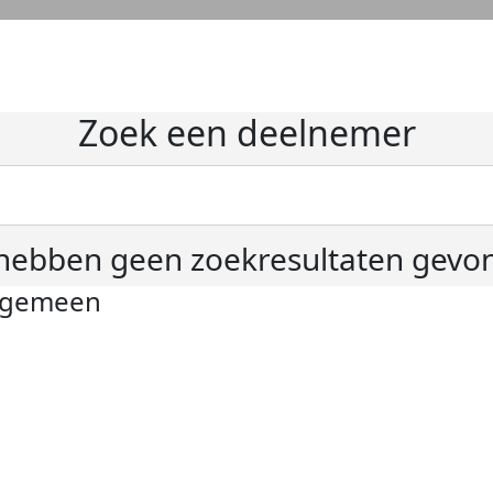
Zoek een deelnemer
hebben geen zoekresultaten gevo
lgemeen
ivacyverklaring
okie instellingen
gemene voorwaarden
er KWF Kankerbestrijding