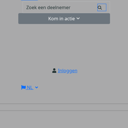
Kom in actie
Inloggen
NL