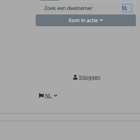
Kom in actie
Inloggen
NL