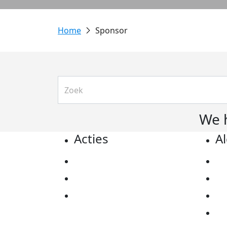
Sponsor
We 
Acties
A
Actiematerialen
Pr
Evenementen
Co
Kom in actie
Al
Ov