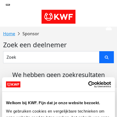
Sponsor
Zoek een deelnemer
We hebben geen zoekresultaten
gevonden
Acties
Welkom bij KWF. Fijn dat je onze website bezoekt.
Actiematerialen
We gebruiken cookies en vergelijkbare technieken om 
Evenementen