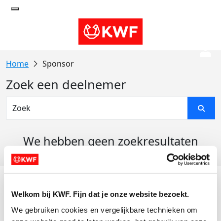
Sponsor
Zoek een deelnemer
We hebben geen zoekresultaten
gevonden
Acties
Welkom bij KWF. Fijn dat je onze website bezoekt.
Actiematerialen
We gebruiken cookies en vergelijkbare technieken om 
Evenementen