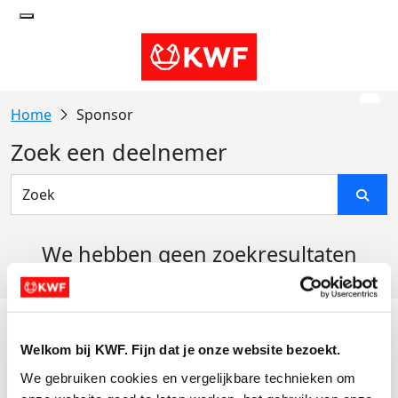
Sponsor
Zoek een deelnemer
We hebben geen zoekresultaten
gevonden
Acties
Welkom bij KWF. Fijn dat je onze website bezoekt.
Actiematerialen
We gebruiken cookies en vergelijkbare technieken om 
Evenementen