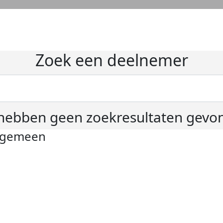
Zoek een deelnemer
hebben geen zoekresultaten gevo
lgemeen
ivacyverklaring
okie instellingen
gemene voorwaarden
er KWF Kankerbestrijding