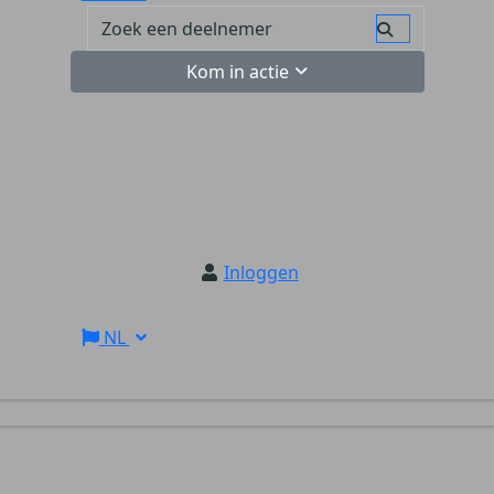
Kom in actie
Inloggen
NL