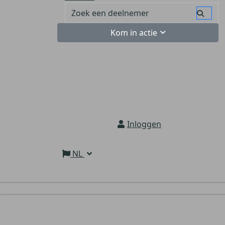
Kom in actie
Inloggen
NL