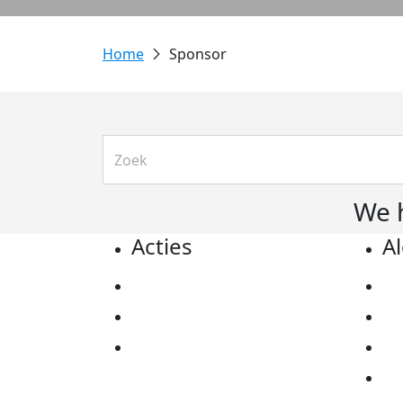
Sponsor
We 
Acties
A
Actiematerialen
Pr
Evenementen
Co
Kom in actie
Al
Ov