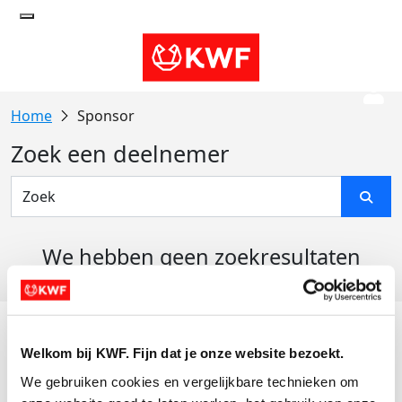
Sponsor
Zoek een deelnemer
We hebben geen zoekresultaten
gevonden
Acties
Welkom bij KWF. Fijn dat je onze website bezoekt.
Actiematerialen
We gebruiken cookies en vergelijkbare technieken om 
Evenementen