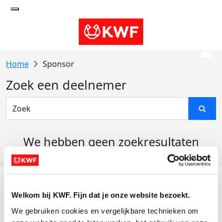
Sponsor
Zoek een deelnemer
We hebben geen zoekresultaten
gevonden
Acties
Welkom bij KWF. Fijn dat je onze website bezoekt.
Actiematerialen
We gebruiken cookies en vergelijkbare technieken om 
Evenementen