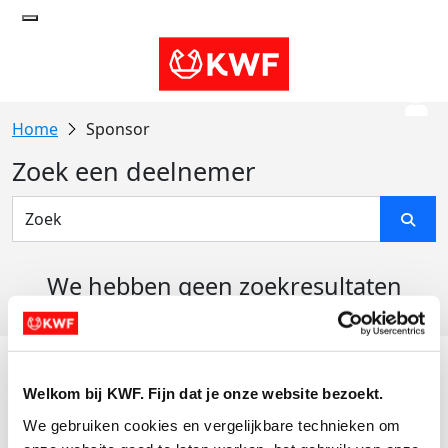
Sponsor
Zoek een deelnemer
We hebben geen zoekresultaten
gevonden
Acties
Welkom bij KWF. Fijn dat je onze website bezoekt.
Actiematerialen
We gebruiken cookies en vergelijkbare technieken om 
Evenementen