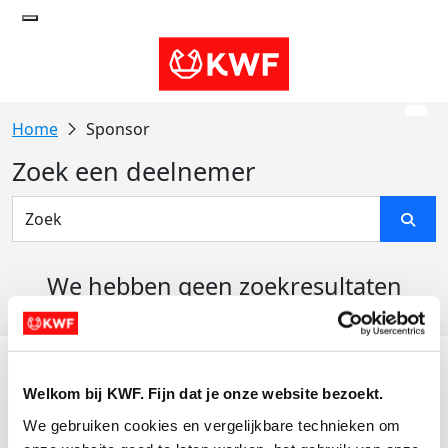
Sponsor
Zoek een deelnemer
We hebben geen zoekresultaten
gevonden
Acties
Welkom bij KWF. Fijn dat je onze website bezoekt.
Actiematerialen
We gebruiken cookies en vergelijkbare technieken om 
Evenementen