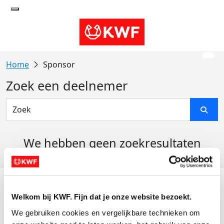
Sponsor
Zoek een deelnemer
We hebben geen zoekresultaten
gevonden
Acties
Welkom bij KWF. Fijn dat je onze website bezoekt.
Actiematerialen
We gebruiken cookies en vergelijkbare technieken om 
Evenementen