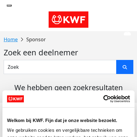
Sponsor
Zoek een deelnemer
We hebben geen zoekresultaten
gevonden
Acties
Welkom bij KWF. Fijn dat je onze website bezoekt.
Actiematerialen
We gebruiken cookies en vergelijkbare technieken om 
Evenementen