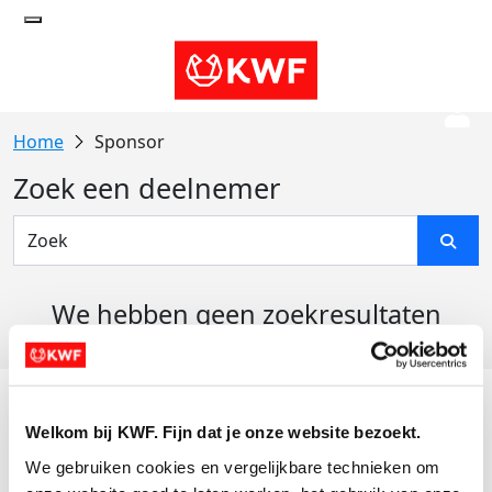
Sponsor
Zoek een deelnemer
We hebben geen zoekresultaten
gevonden
Acties
Welkom bij KWF. Fijn dat je onze website bezoekt.
Actiematerialen
We gebruiken cookies en vergelijkbare technieken om 
Evenementen