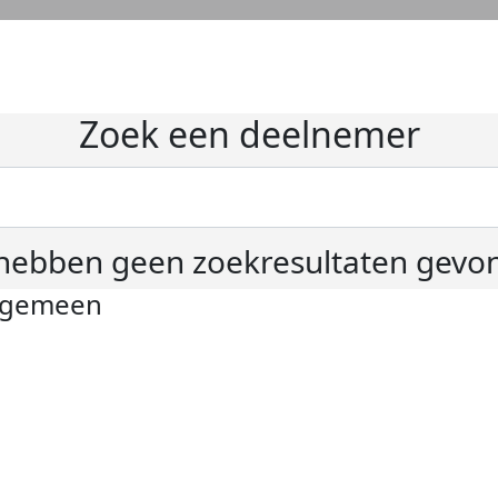
Zoek een deelnemer
hebben geen zoekresultaten gevo
lgemeen
ivacyverklaring
okie instellingen
gemene voorwaarden
er KWF Kankerbestrijding