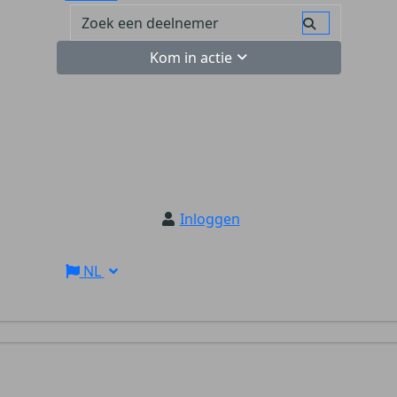
Kom in actie
Inloggen
NL