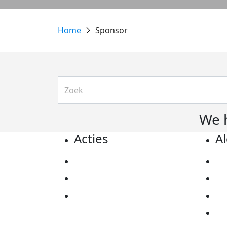
Sponsor
We 
Acties
A
Actiematerialen
Pr
Evenementen
Co
Kom in actie
Al
Ov