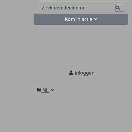
Kom in actie
Inloggen
NL