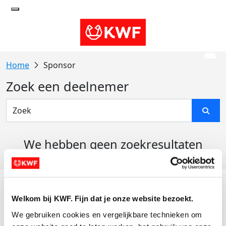
Sponsor
Zoek een deelnemer
We hebben geen zoekresultaten
gevonden
Acties
Welkom bij KWF. Fijn dat je onze website bezoekt.
Actiematerialen
We gebruiken cookies en vergelijkbare technieken om 
Evenementen