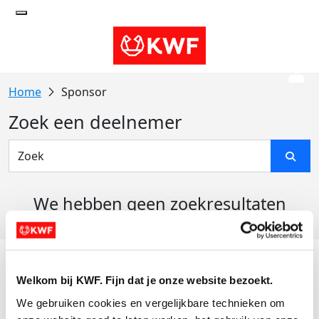
Sponsor
Zoek een deelnemer
We hebben geen zoekresultaten
gevonden
Acties
Welkom bij KWF. Fijn dat je onze website bezoekt.
Actiematerialen
We gebruiken cookies en vergelijkbare technieken om 
Evenementen