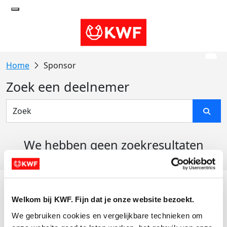
Sponsor
Zoek een deelnemer
We hebben geen zoekresultaten
gevonden
Acties
Welkom bij KWF. Fijn dat je onze website bezoekt.
Actiematerialen
We gebruiken cookies en vergelijkbare technieken om 
Evenementen