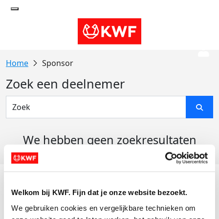
Sponsor
Zoek een deelnemer
We hebben geen zoekresultaten
gevonden
Acties
Welkom bij KWF. Fijn dat je onze website bezoekt.
Actiematerialen
We gebruiken cookies en vergelijkbare technieken om 
Evenementen