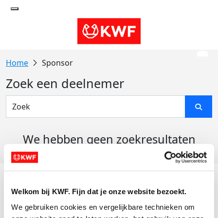
Sponsor
Zoek een deelnemer
We hebben geen zoekresultaten
gevonden
Acties
Welkom bij KWF. Fijn dat je onze website bezoekt.
Actiematerialen
We gebruiken cookies en vergelijkbare technieken om 
Evenementen