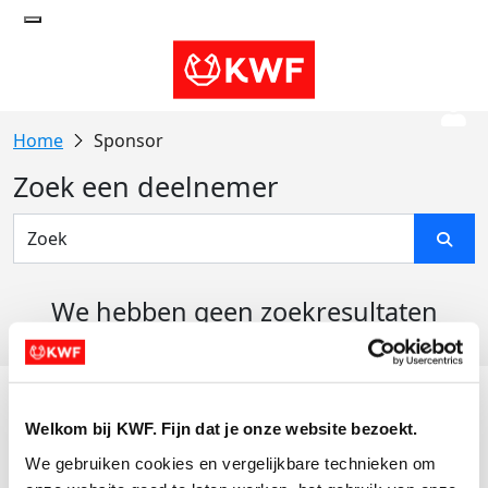
Sponsor
Zoek een deelnemer
We hebben geen zoekresultaten
gevonden
Acties
Welkom bij KWF. Fijn dat je onze website bezoekt.
Actiematerialen
We gebruiken cookies en vergelijkbare technieken om 
Evenementen