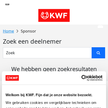
Sponsor
Zoek een deelnemer
We hebben geen zoekresultaten
gevonden
Acties
Welkom bij KWF. Fijn dat je onze website bezoekt.
Actiematerialen
We gebruiken cookies en vergelijkbare technieken om 
Evenementen