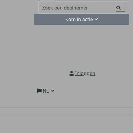
Kom in actie
Inloggen
NL