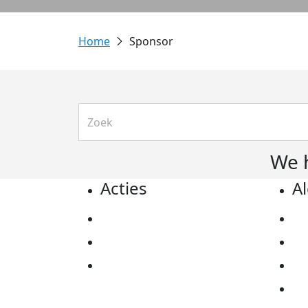
Sponsor
We 
Acties
A
Actiematerialen
Pr
Evenementen
Co
Kom in actie
Al
Ov