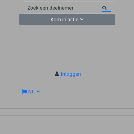
Kom in actie
Inloggen
NL