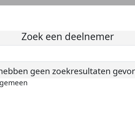
Zoek een deelnemer
hebben geen zoekresultaten gevo
lgemeen
ivacyverklaring
okie instellingen
gemene voorwaarden
er KWF Kankerbestrijding