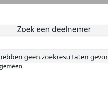
Zoek een deelnemer
hebben geen zoekresultaten gevo
lgemeen
ivacyverklaring
okie instellingen
gemene voorwaarden
er KWF Kankerbestrijding