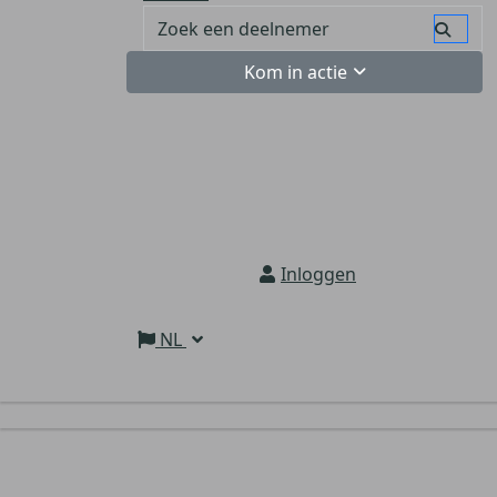
Kom in actie
Inloggen
NL