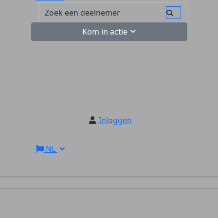
Kom in actie
Inloggen
NL