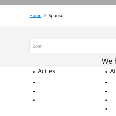
Sponsor
We 
Acties
A
Actiematerialen
Pr
Evenementen
Co
Kom in actie
Al
Ov