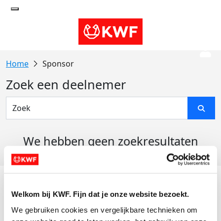
Sponsor
Zoek een deelnemer
We hebben geen zoekresultaten
gevonden
Acties
Welkom bij KWF. Fijn dat je onze website bezoekt.
Actiematerialen
We gebruiken cookies en vergelijkbare technieken om 
Evenementen