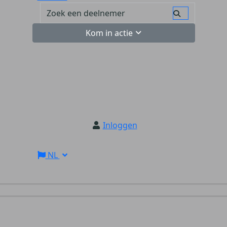
Kom in actie
Inloggen
NL