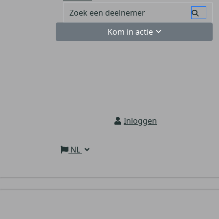
Kom in actie
Inloggen
NL