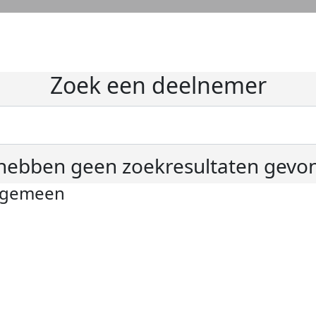
Zoek een deelnemer
hebben geen zoekresultaten gevo
lgemeen
ivacyverklaring
okie instellingen
gemene voorwaarden
er KWF Kankerbestrijding