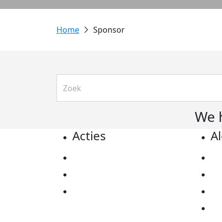
Sponsor
We 
Acties
A
Actiematerialen
Pr
Evenementen
Co
Kom in actie
Al
Ov