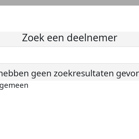
Zoek een deelnemer
hebben geen zoekresultaten gevo
lgemeen
ivacyverklaring
okie instellingen
gemene voorwaarden
er KWF Kankerbestrijding