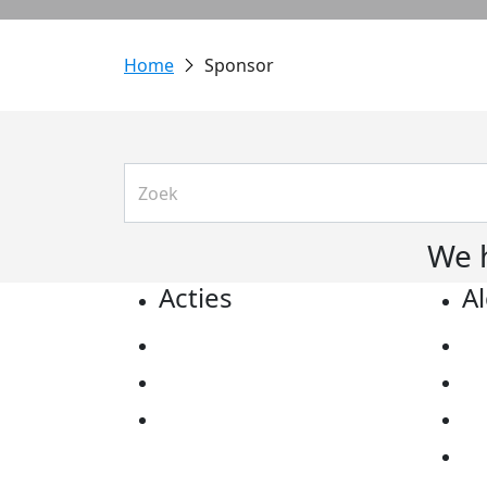
Sponsor
We 
Acties
A
Actiematerialen
Pr
Evenementen
Co
Kom in actie
Al
Ov