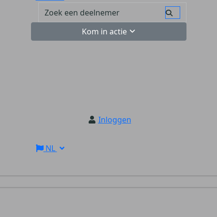
Kom in actie
Inloggen
NL