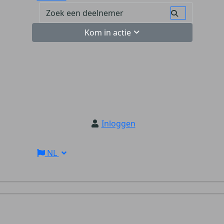
Kom in actie
Inloggen
NL