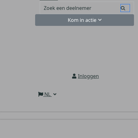
Kom in actie
Inloggen
NL