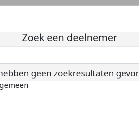
Zoek een deelnemer
hebben geen zoekresultaten gevo
lgemeen
ivacyverklaring
okie instellingen
gemene voorwaarden
er KWF Kankerbestrijding