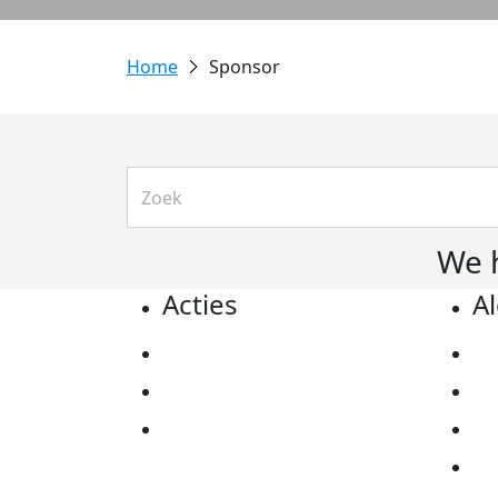
Sponsor
We 
Acties
A
Actiematerialen
Pr
Evenementen
Co
Kom in actie
Al
Ov