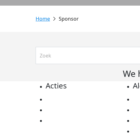
Sponsor
We 
Acties
A
Actiematerialen
Pr
Evenementen
Co
Kom in actie
Al
Ov