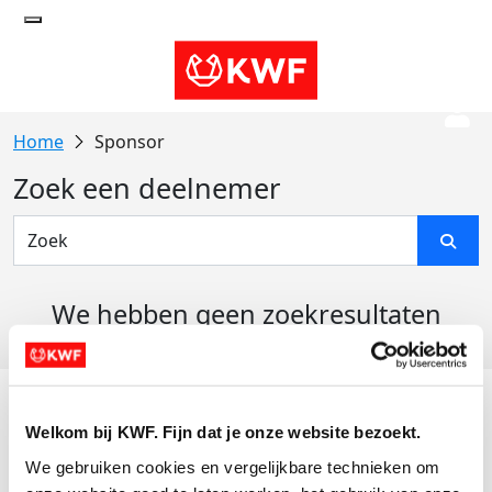
Sponsor
Zoek een deelnemer
We hebben geen zoekresultaten
gevonden
Acties
Welkom bij KWF. Fijn dat je onze website bezoekt.
Actiematerialen
We gebruiken cookies en vergelijkbare technieken om 
Evenementen