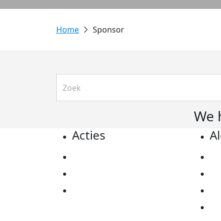
Sponsor
We 
Acties
A
Actiematerialen
Pr
Evenementen
Co
Kom in actie
Al
Ov