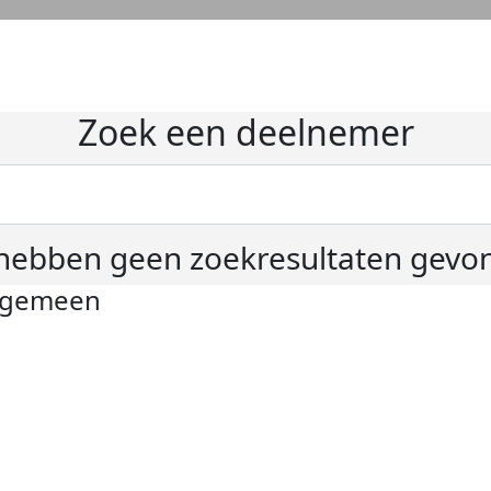
Zoek een deelnemer
hebben geen zoekresultaten gevo
lgemeen
ivacyverklaring
okie instellingen
gemene voorwaarden
er KWF Kankerbestrijding