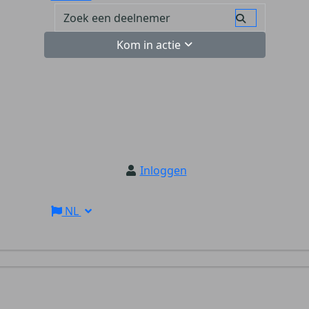
Kom in actie
Inloggen
NL