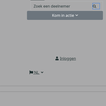
Kom in actie
Inloggen
NL