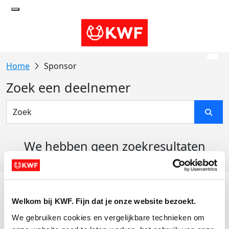
Sponsor
Zoek een deelnemer
We hebben geen zoekresultaten
gevonden
Acties
Welkom bij KWF. Fijn dat je onze website bezoekt.
Actiematerialen
We gebruiken cookies en vergelijkbare technieken om 
Evenementen