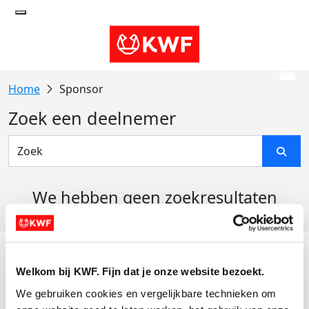
Sponsor
Zoek een deelnemer
We hebben geen zoekresultaten
gevonden
Acties
Welkom bij KWF. Fijn dat je onze website bezoekt.
Actiematerialen
We gebruiken cookies en vergelijkbare technieken om 
Evenementen