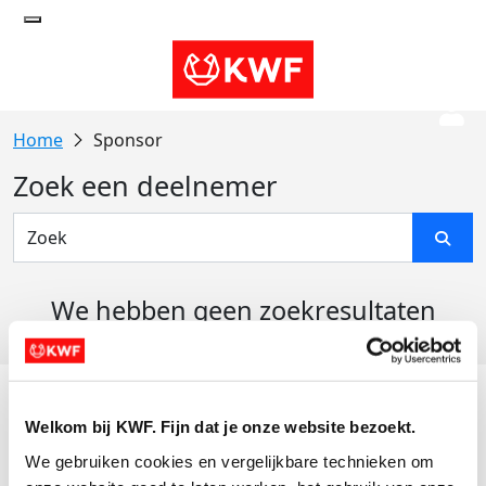
Sponsor
Zoek een deelnemer
We hebben geen zoekresultaten
gevonden
Acties
Welkom bij KWF. Fijn dat je onze website bezoekt.
Actiematerialen
We gebruiken cookies en vergelijkbare technieken om 
Evenementen