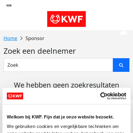
Sponsor
Zoek een deelnemer
We hebben geen zoekresultaten
gevonden
Acties
Welkom bij KWF. Fijn dat je onze website bezoekt.
Actiematerialen
We gebruiken cookies en vergelijkbare technieken om 
Evenementen