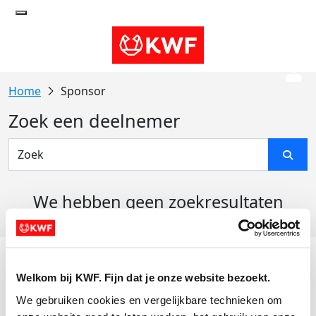
Sponsor
Zoek een deelnemer
We hebben geen zoekresultaten
gevonden
Acties
Welkom bij KWF. Fijn dat je onze website bezoekt.
Actiematerialen
We gebruiken cookies en vergelijkbare technieken om 
Evenementen