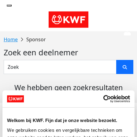
Sponsor
Zoek een deelnemer
We hebben geen zoekresultaten
gevonden
Acties
Welkom bij KWF. Fijn dat je onze website bezoekt.
Actiematerialen
We gebruiken cookies en vergelijkbare technieken om 
Evenementen