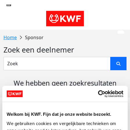
Sponsor
Zoek een deelnemer
We hebben geen zoekresultaten
gevonden
Acties
Welkom bij KWF. Fijn dat je onze website bezoekt.
Actiematerialen
We gebruiken cookies en vergelijkbare technieken om 
Evenementen