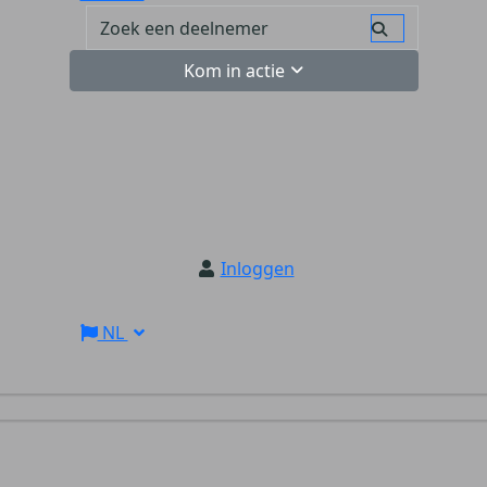
Kom in actie
Inloggen
NL