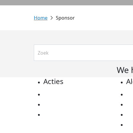
Sponsor
We 
Acties
A
Actiematerialen
Pr
Evenementen
Co
Kom in actie
Al
Ov