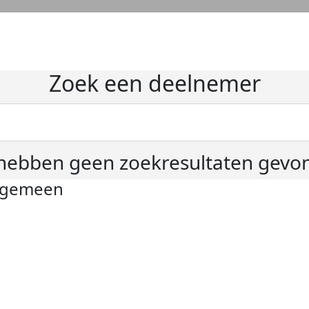
Zoek een deelnemer
hebben geen zoekresultaten gevo
lgemeen
ivacyverklaring
okie instellingen
gemene voorwaarden
er KWF Kankerbestrijding