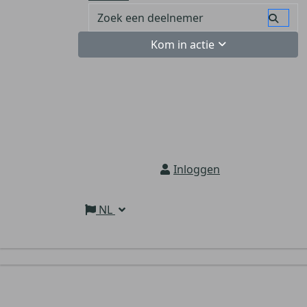
Kom in actie
Inloggen
NL