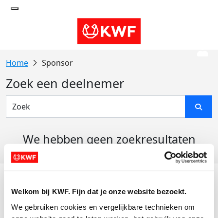
Sponsor
Zoek een deelnemer
We hebben geen zoekresultaten
gevonden
Acties
Welkom bij KWF. Fijn dat je onze website bezoekt.
Actiematerialen
We gebruiken cookies en vergelijkbare technieken om 
Evenementen