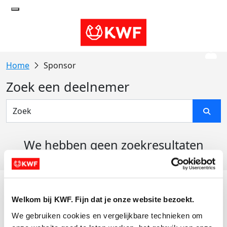
Sponsor
Zoek een deelnemer
We hebben geen zoekresultaten
gevonden
Acties
Welkom bij KWF. Fijn dat je onze website bezoekt.
Actiematerialen
We gebruiken cookies en vergelijkbare technieken om 
Evenementen