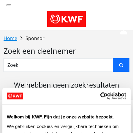
Sponsor
Zoek een deelnemer
We hebben geen zoekresultaten
gevonden
Acties
Welkom bij KWF. Fijn dat je onze website bezoekt.
Actiematerialen
We gebruiken cookies en vergelijkbare technieken om 
Evenementen