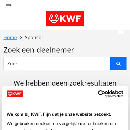
Sponsor
Zoek een deelnemer
We hebben geen zoekresultaten
gevonden
Acties
Welkom bij KWF. Fijn dat je onze website bezoekt.
Actiematerialen
We gebruiken cookies en vergelijkbare technieken om 
Evenementen