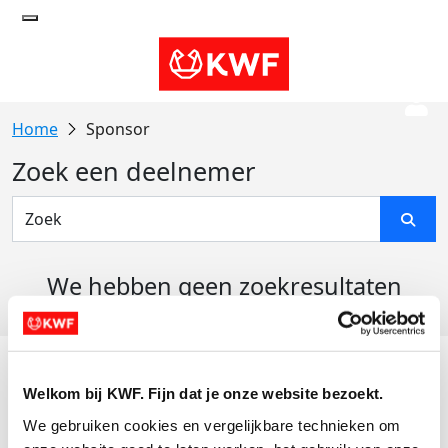
Sponsor
Zoek een deelnemer
We hebben geen zoekresultaten
gevonden
Acties
Welkom bij KWF. Fijn dat je onze website bezoekt.
Actiematerialen
We gebruiken cookies en vergelijkbare technieken om 
Evenementen